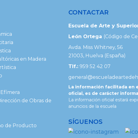
CONTACTAR
Escuela de Arte y Superi
ámica
León Ortega
(Código de Ce
itaria
Avda. Miss Whitney, 56
stica
21003, Huelva (España)
ultóricas en Madera
Tlf.:
959 52 42 07
tística
o
general@escueladeartedeh
La información facilitada en 
 Efímera
oficial, es de carácter inform
La información oficial estará ex
Dirección de Obras de
anuncios de la escuela
SÍGUENOS
eño de Producto