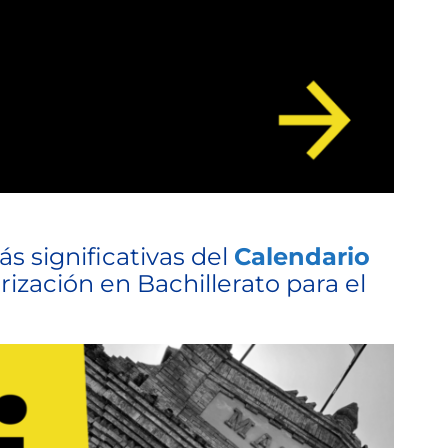
s significativas del
Calendario
rización en Bachillerato para el