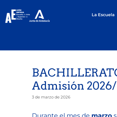
La Escuela
BACHILLERATO_
Admisión 2026/
3 de marzo de 2026
Durante el mes de
marzo
s