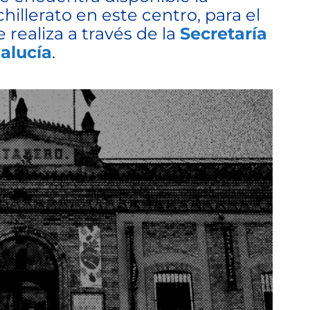
hillerato en este centro, para el
e realiza a través de la
Secretaría
alucía
.