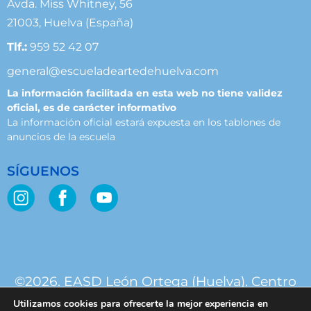
Avda. Miss Whitney, 56
21003, Huelva (España)
Tlf.:
959 52 42 07
general@escueladeartedehuelva.com
La información facilitada en esta web no tiene validez
oficial, es de carácter informativo
La información oficial estará expuesta en los tablones de
anuncios de la escuela
SÍGUENOS
©2026. EASD León Ortega (Huelva). Centro
público. Junta de Andalucía.
Utilizamos cookies para ofrecerte la mejor experiencia en