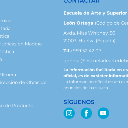
CONTACTAR
Escuela de Arte y Superio
ámica
León Ortega
(Código de Ce
taria
Avda. Miss Whitney, 56
stica
21003, Huelva (España)
ltóricas en Madera
Tlf.:
959 52 42 07
tística
o
general@escueladeartedeh
La información facilitada en e
Efímera
oficial, es de carácter informat
La información oficial estará ex
irección de Obras de
anuncios de la escuela
SÍGUENOS
ño de Producto