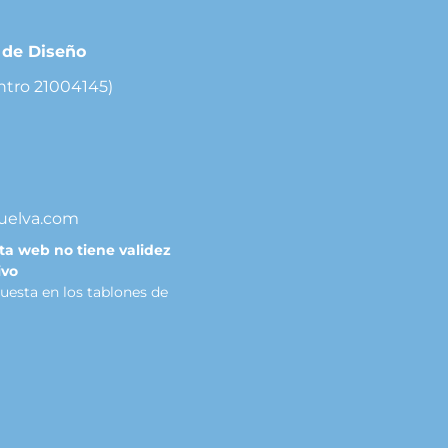
r de Diseño
ntro 21004145)
uelva.com
sta web no tiene validez
ivo
puesta en los tablones de