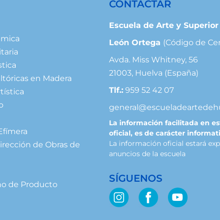
CONTACTAR
Escuela de Arte y Superio
ámica
León Ortega
(Código de Ce
taria
Avda. Miss Whitney, 56
stica
21003, Huelva (España)
ltóricas en Madera
Tlf.:
959 52 42 07
tística
o
general@escueladeartedeh
La información facilitada en e
Efímera
oficial, es de carácter informat
La información oficial estará ex
irección de Obras de
anuncios de la escuela
SÍGUENOS
ño de Producto