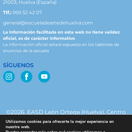
21003, Huelva (España)
Tlf.:
959 52 42 07
general@escueladeartedehuelva.com
La información facilitada en esta web no tiene validez
oficial, es de carácter informativo
La información oficial estará expuesta en los tablones de
anuncios de la escuela
SÍGUENOS
©2026. EASD León Ortega (Huelva). Centro
público. Junta de Andalucía.
Utilizamos cookies para ofrecerte la mejor experiencia en
nuestra web.