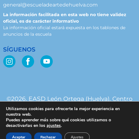
general@escueladeartedehuelva.com
La información facilitada en esta web no tiene validez
oficial, es de carácter informativo
La información oficial estará expuesta en los tablones de
anuncios de la escuela
SÍGUENOS
©2026. EASD León Ortega (Huelva). Centro
público. Junta de Andalucía.
Utilizamos cookies para ofrecerte la mejor experiencia en
nuestra web.
Puedes aprender más sobre qué cookies utilizamos o
desactivarlas en los
ajustes
.
Aceptar
Rechazar
Ajustes