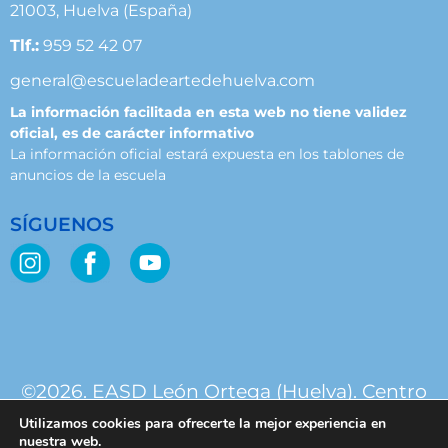
21003, Huelva (España)
Tlf.:
959 52 42 07
general@escueladeartedehuelva.com
La información facilitada en esta web no tiene validez
oficial, es de carácter informativo
La información oficial estará expuesta en los tablones de
anuncios de la escuela
SÍGUENOS
©2026. EASD León Ortega (Huelva). Centro
público. Junta de Andalucía.
Utilizamos cookies para ofrecerte la mejor experiencia en
nuestra web.