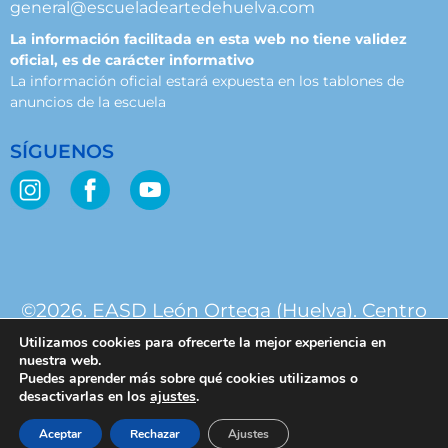
general@escueladeartedehuelva.com
La información facilitada en esta web no tiene validez
oficial, es de carácter informativo
La información oficial estará expuesta en los tablones de
anuncios de la escuela
SÍGUENOS
©2026. EASD León Ortega (Huelva). Centro
público. Junta de Andalucía.
Utilizamos cookies para ofrecerte la mejor experiencia en
nuestra web.
Puedes aprender más sobre qué cookies utilizamos o
desactivarlas en los
ajustes
.
Aceptar
Rechazar
Ajustes