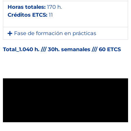
Horas totales:
170 h.
Créditos ETCS:
11
Fase de formación en prácticas
Total_1.040 h. /// 30h. semanales /// 60 ETCS