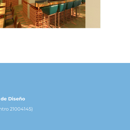
r de Diseño
ntro 21004145)