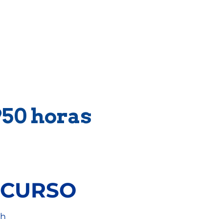
n de Obras de
Decoración
.950 horas
 CURSO
2h