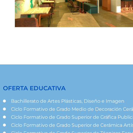
OFERTA EDUCATIVA
Bachillerato de Artes Plásticas, Diseño e Imagen
Ciclo Formativo de Grado Medio de Decoración Cer
Ciclo Formativo de Grado Superior de Gráfica Publici
Ciclo Formativo de Grado Superior de Cerámica Artí