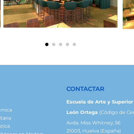
CONTACTAR
Escuela de Arte y Superio
ámica
León Ortega
(Código de Ce
taria
Avda. Miss Whitney, 56
stica
21003, Huelva (España)