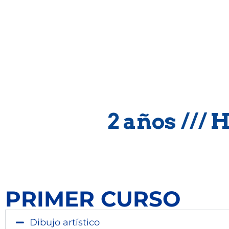
__Técni
2 años /// 
PRIMER CURSO
Dibujo artístico