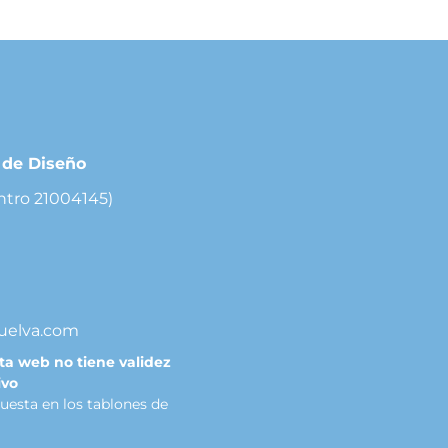
r de Diseño
ntro 21004145)
uelva.com
sta web no tiene validez
ivo
puesta en los tablones de