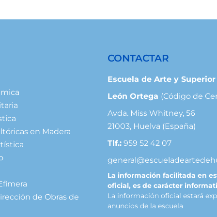
CONTACTAR
Escuela de Arte y Superio
ámica
León Ortega
(Código de Ce
taria
Avda. Miss Whitney, 56
stica
21003, Huelva (España)
ltóricas en Madera
Tlf.:
959 52 42 07
tística
o
general@escueladeartedeh
La información facilitada en e
Efímera
oficial, es de carácter informat
La información oficial estará ex
irección de Obras de
anuncios de la escuela